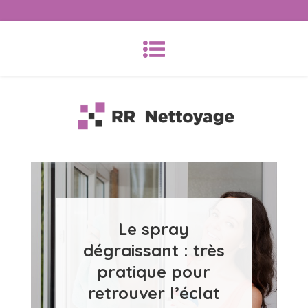
Skip
Search
to
for:
content
RR-Nettoyage
Le spray
dégraissant : très
pratique pour
retrouver l’éclat